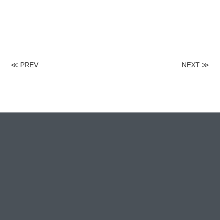
≪
PREV
NEXT
≫