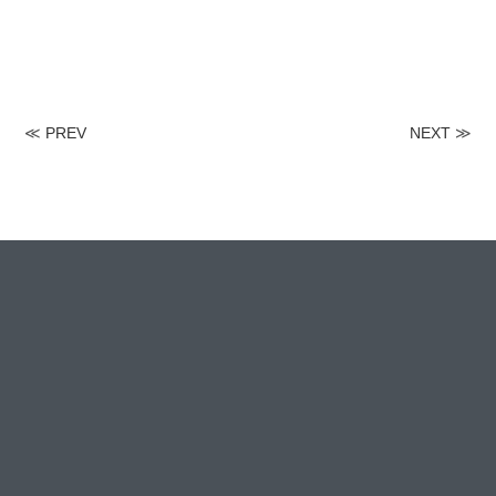
≪
PREV
NEXT
≫