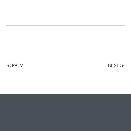
≪
PREV
NEXT
≫